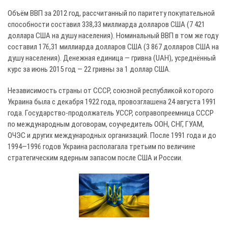
Объём ВВП за 2012 год, рассчитанный по паритету покупательной
способности составил 338,33 миллиарда долларов США (7 421
доллара США на душу населения). Номинальный ВВП в том же году
составил 176,31 миллиарда долларов США (3 867 долларов США на
душу населения). Денежная единица — гривна (UAH), усреднённый
курс за июнь 2015 год — 22 гривны за 1 доллар США.
Независимость страны от СССР, союзной республикой которого
Украина была с декабря 1922 года, провозглашена 24 августа 1991
года. Государство-продолжатель УССР, соправопреемница СССР
по международным договорам, соучредитель ООН, СНГ, ГУАМ,
ОЧЭС и других международных организаций. После 1991 года и до
1994—1996 годов Украина располагала третьим по величине
стратегическим ядерным запасом после США и России.