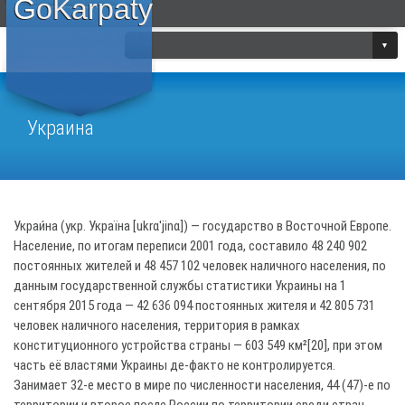
GoKarpaty
Украина
Украи́на (укр. Україна [ukrɑˈjinɑ]) — государство в Восточной Европе.
Население, по итогам переписи 2001 года, составило 48 240 902
постоянных жителей и 48 457 102 человек наличного населения, по
данным государственной службы статистики Украины на 1
сентября 2015 года — 42 636 094 постоянных жителя и 42 805 731
человек наличного населения, территория в рамках
конституционного устройства страны — 603 549 км²[20], при этом
часть её властями Украины де-факто не контролируется.
Занимает 32-е место в мире по численности населения, 44 (47)-е по