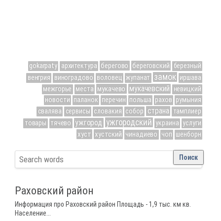
берегово
береговский
gokarpaty
архитектура
березный
замок
венгрия
виноградово
воловец
жупанат
иршава
мукачевский
мукачево
межгорье
места
невицкий
новости
паланок
перечин
польша
рахов
румыния
страна
свалява
сервисы
словакия
собор
тамплиер
ужгородский
ужгород
товары
тячево
украина
услуги
хуст
хустский
чинадиево
чоп
шенборн
Раховский район
Информация про Раховский район Площадь - 1,9 тыс. км кв.
Население...