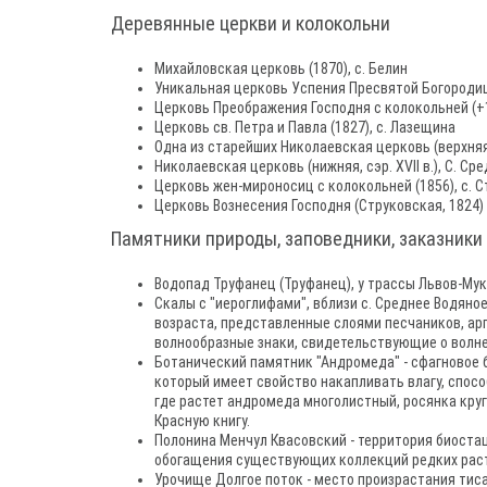
Деревянные церкви и колокольни
Михайловская церковь (1870), с. Белин
Уникальная церковь Успения Пресвятой Богородицы
Церковь Преображения Господня с колокольней (+1
Церковь св. Петра и Павла (1827), с. Лазещина
Одна из старейших Николаевская церковь (верхняя) 
Николаевская церковь (нижняя, сэр. XVII в.), С. Ср
Церковь жен-мироносиц с колокольней (1856), с. 
Церковь Вознесения Господня (Струковская, 1824) 
Памятники природы, заповедники, заказники
Водопад Труфанец (Труфанец), у трассы Львов-Мука
Скалы с "иероглифами", вблизи с. Среднее Водян
возраста, представленные слоями песчаников, ар
волнообразные знаки, свидетельствующие о волне
Ботанический памятник "Андромеда" - сфагновое б
который имеет свойство накапливать влагу, спосо
где растет андромеда многолистный, росянка круг
Красную книгу.
Полонина Менчул Квасовский - территория биостац
обогащения существующих коллекций редких раст
Урочище Долгое поток - место произрастания тиса