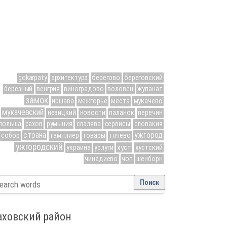
берегово
береговский
gokarpaty
архитектура
березный
венгрия
виноградово
воловец
жупанат
замок
мукачево
иршава
межгорье
места
мукачевский
невицкий
новости
паланок
перечин
польша
рахов
румыния
свалява
сервисы
словакия
страна
ужгород
собор
тамплиер
товары
тячево
ужгородский
хуст
хустский
украина
услуги
чинадиево
чоп
шенборн
аховский район