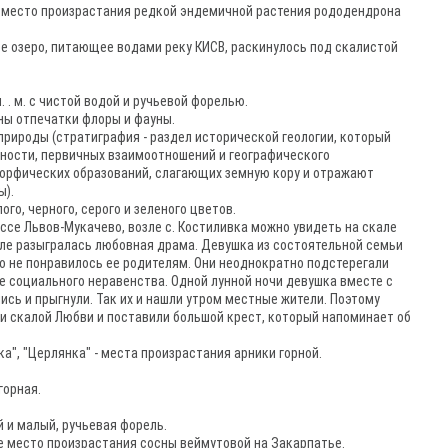
- место произрастания редкой эндемичной растения рододендрона
ое озеро, питающее водами реку КИСВ, раскинулось под скалистой
 . м. с чистой водой и ручьевой форелью.
ны отпечатки флоры и фауны.
природы (cтратиграфия - раздел исторической геологии, который
ности, первичных взаимоотношений и географического
морфических образований, слагающих земную кору и отражают
ы).
ого, черного, серого и зеленого цветов.
ассе Львов-Мукачево, возле с. Костиливка можно увидеть на скале
 селе разыгралась любовная драма. Девушка из состоятельной семьи
это не понравилось ее родителям. Они неоднократно подстерегали
е социального неравенства. Одной лунной ночи девушка вместе с
ись и прыгнули. Так их и нашли утром местные жители. Поэтому
ли скалой Любви и поставили большой крест, который напоминает об
ка", "Церлянка" - места произрастания арники горной.
горная.
й и малый, ручьевая форель.
е место произрастания сосны веймутовой на Закарпатье.