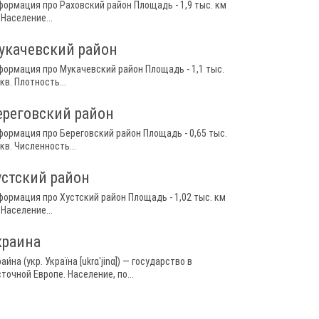
формация про Раховский район Площадь - 1,9 тыс. км
 Население...
укачевский район
формация про Мукачевский район Площадь - 1,1 тыс.
кв. Плотность...
ереговский район
формация про Береговский район Площадь - 0,65 тыс.
кв. Численность...
устский район
формация про Хустский район Площадь - 1,02 тыс. км
 Население...
краина
аи́на (укр. Україна [ukrɑˈjinɑ]) — государство в
точной Европе. Население, по...