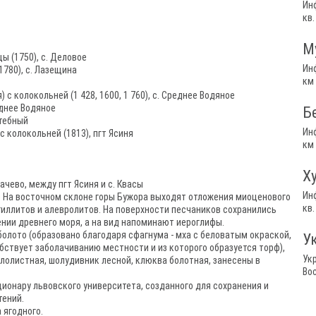
Ин
кв.
М
 (1750), с. Деловое
Ин
780), с. Лазещина
км 
с колокольней (1 428, 1600, 1 760), с. Среднее Водяное
еднее Водяное
Б
Стебный
Ин
с колокольней (1813), пгт Ясиня
км 
Х
чево, между пгт Ясиня и с. Квасы
Ин
ое На восточном склоне горы Бужора выходят отложения миоценового
кв.
гиллитов и алевролитов. На поверхности песчаников сохранились
нии древнего моря, а на вид напоминают иероглифы.
олото (образовано благодаря сфагнума - мха с беловатым окраской,
У
бствует заболачиванию местности и из которого образуется торф),
Укр
лолистная, шолудивник лесной, клюква болотная, занесены в
Вос
ионару львовского университета, созданного для сохранения и
ений.
 ягодного.