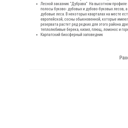
Лесной заказник "Дубрава" На высотном профиле г
полосы буково- дубовых и дубово-буковых лесов, 
дубовые леса. В некоторых кварталах на месте е
европейской, сосны обыкновенной, которые имеют
резервата растет ряд редких для этого района др
теплолюбивые берека, кизил, плющ, ломонос и гор
Карпатский биосферный заповедник
Рах