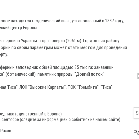
овое находится геодезический знак, установленный в 1887 году,
ский центр Европы.
 вершина Украины - гора Говерла (2061 м). Гордостью району
оторый по своим параметрам может стать местом для проведения
рту.
ферный заповедник общей площадью 35 тыс.га; заказники
ка" (ботанический); памятник природы "Довгий поток"
ная Тиса", ЛОК "Высокие Карпаты", ТОК "Трембита", "Тиса".
ведника (единственный в Европе)
 сентябре (следите за информацией о событиях на нашем сайте)
 Рахов
Р