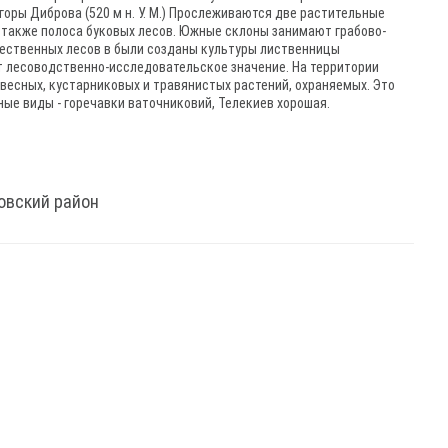
оры Диброва (520 м н. У. М.) Прослеживаются две растительные
а также полоса буковых лесов. Южные склоны занимают грабово-
стественных лесов в были созданы культуры лиственницы
 лесоводственно-исследовательское значение. На территории
евесных, кустарниковых и травянистых растений, охраняемых. Это
ные виды - горечавки ваточниковий, Телекиев хорошая.
овский район