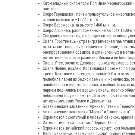
Юго-западный склон горы Поп Иван Черногорский 
восточно.
Озеро Герешаска - почти прямоугольное живописн
стеной на высоте +1577 г. н. . м.
Озеро Ворожеска на высоте 1460 м н. . м.
Озеро Апшинец, расположенный на высоте 1500 м н.
Свидовецкого скалы, в породах которых обнаруже
Скала Тростинець - стратиграфическая памятник 
охватывает вопросы исторической последователь
распространения осадков, вулканогенных и мета
естественные этапы развития Земли и ее биосфер
Скала Утес, возле с. Деловое - выход мраморов бел
Скала Любви, возле с. Костиливка Проезжая по тр
крест. Как гласит легенда, в начале ХХ в. в этом
полюбила парня из бедной семьи, и, конечно же, 
влюбленных и угрожали парню, и любовь была выш
парнем поднялись на вершину скалы, крепко обнял
небольшую гору на память об этом событии назва
истории мицевих Ромео и Джульетты.
Ботанические заказники "Арника", "тени и Тересян
Ботанические заказники "Млаки" и "Говерлянка"
Охраняются сухопутный и чистый сенокос, арника 
Ихтиологический заказник "Черная Тиса"
Охраняются дунайский лосось, хариус, чоп большо
Лесной заказник "веймутова сосна" - единственно