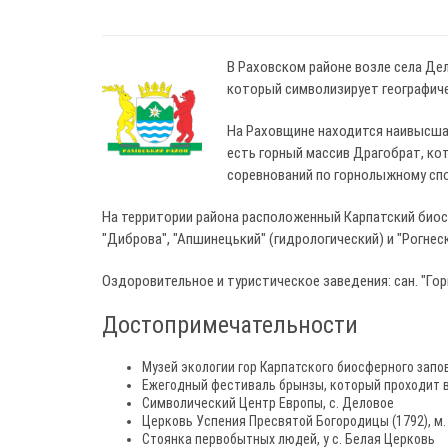
В Раховском районе возле села Дел
который символизирует географиче
На Раховщине находится наивысшая
есть горный массив Драгобрат, к
соревнований по горнолыжному спо
На территории района расположенный Карпатский биос
"Диброва", "Апшинецький" (гидрологический) и "Рогнес
Оздоровительное и туристическое заведения: сан. "Гор
Достопримечательности
Музей экологии гор Карпатского биосферного запо
Ежегодный фестиваль брынзы, который проходит в
Символический Центр Европы, с. Деловое
Церковь Успения Пресвятой Богородицы (1792), м.
Стоянка первобытных людей, у с. Белая Церковь